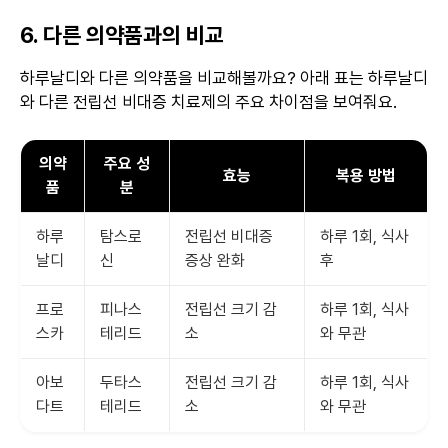
6. 다른 의약품과의 비교
하루날디와 다른 의약품을 비교해볼까요? 아래 표는 하루날디
와 다른 전립선 비대증 치료제의 주요 차이점을 보여줘요.
의약
주요 성
효능
복용 방법
품
분
하루
탐스로
전립선 비대증
하루 1회, 식사
날디
신
증상 완화
후
프로
피나스
전립선 크기 감
하루 1회, 식사
스카
테리드
소
와 무관
아보
두타스
전립선 크기 감
하루 1회, 식사
다트
테리드
소
와 무관