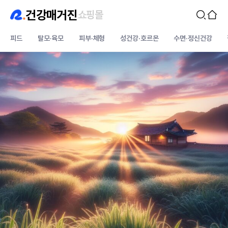
건강매거진
쇼핑몰
피드
탈모·육모
피부·체형
성건강·호르몬
수면·정신건강