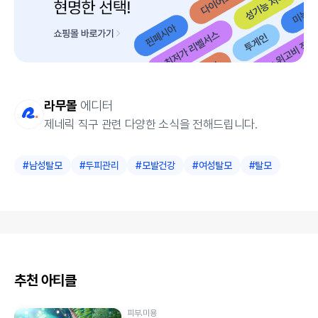
라무몰
에디터
제네릭 직구 관련 다양한 소식을 전해드립니다.
#
남성탈모
#
두피관리
#
모발건강
#
여성탈모
#
탈모
추천 아티클
피부.미용