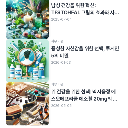
남성 건강을 위한 혁신:
TESTOHEAL 크림의 효과와 사용
법
2025-07-04
피부.미용
풍성한 자신감을 위한 선택, 투게인
5의 비밀
2026-01-03
피부.미용
위 건강을 위한 선택: 넥시움정 에
스오메프라졸 에소힐 20mg의 효
과와 사용법
2026-05-06