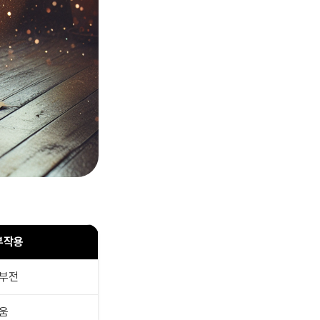
부작용
기부전
려움