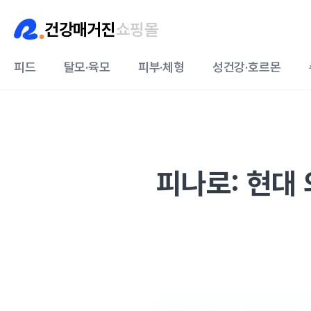
건강매거진
쇼핑몰
피드
탈모·육모
피부·체형
성건강·호르몬
피나로: 현대