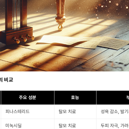
의 비교
주요 성분
효능
피나스테리드
탈모 치료
성욕 감소, 발
미녹시딜
탈모 치료
두피 자극, 가