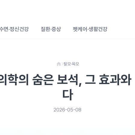
수면·정신건강
질환·증상
펫케어·생활건강
탈모·육모
 의학의 숨은 보석, 그 효과와
다
2026-05-08