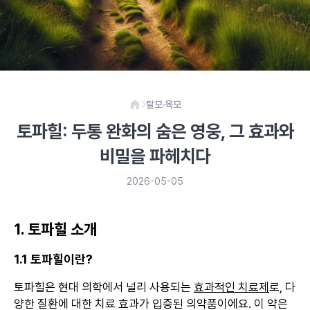
탈모·육모
토파힐: 두통 완화의 숨은 영웅, 그 효과와
비밀을 파헤치다
2026-05-05
1. 토파힐 소개
1.1 토파힐이란?
토파힐은 현대 의학에서 널리 사용되는
효과적인 치료제
로, 다
양한 질환에 대한 치료 효과가 입증된 의약품이에요. 이 약은