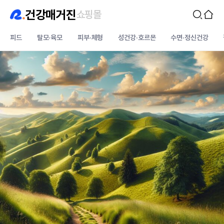
건강매거진
쇼핑몰
피드
탈모·육모
피부·체형
성건강·호르몬
수면·정신건강