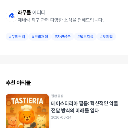
라무몰
에디터
제네릭 직구 관련 다양한 소식을 전해드립니다.
#
두피관리
#
모발재생
#
자연성분
#
탈모치료
#
토파힐
추천 아티클
질환·증상
테이스티리아 필름: 혁신적인 약물
전달 방식의 미래를 열다
2026-06-24