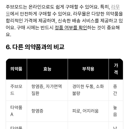
주브모드는 온라인으로도 쉽게 구매할 수 있어요. 특히,
라무
몰
에서 안전하게 구매할 수 있어요. 라무몰은 다양한 의약품을
합리적인 가격에 제공하며, 신속한 배송 서비스를 제공하고 있
어요. 구매 시에는 반드시
정품 여부를 확인
하는 것이 중요해
요.
6. 다른 의약품과의 비교
가
의약품
효능
부작용
격
주브모
항염증, 자가면역
경미한 두통, 소화
중
드
질환
불량
간
타약품
높
항염증
피로, 어지러움
A
음
타약품
낮