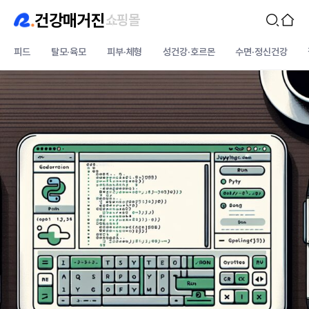
건강매거진
쇼핑몰
피드
탈모·육모
피부·체형
성건강·호르몬
수면·정신건강