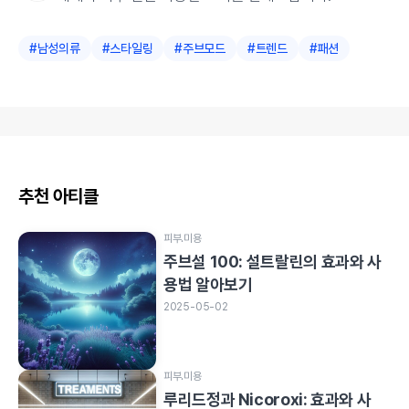
#
남성의류
#
스타일링
#
주브모드
#
트렌드
#
패션
추천 아티클
피부.미용
주브설 100: 설트랄린의 효과와 사
용법 알아보기
2025-05-02
피부.미용
루리드정과 Nicoroxi: 효과와 사