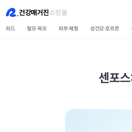
건강매거진
쇼핑몰
피드
탈모·육모
피부·체형
성건강·호르몬
센포스