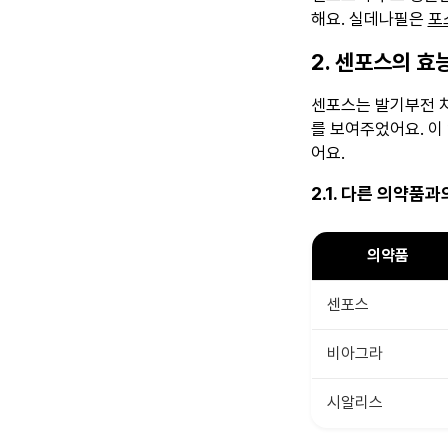
해요. 실데나필은
포
2. 센포스의 효
센포스는 발기부전 치
를 보여주었어요. 이 
어요.
2.1. 다른 의약품과
의약품
센포스
비아그라
시알리스