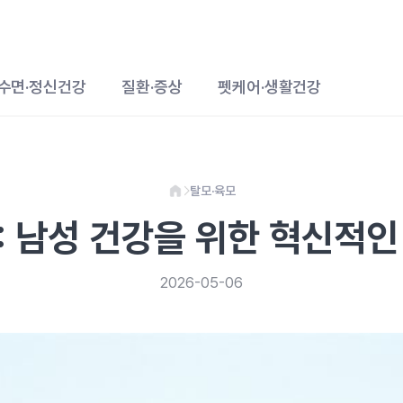
수면·정신건강
질환·증상
펫케어·생활건강
탈모·육모
: 남성 건강을 위한 혁신적인
2026-05-06