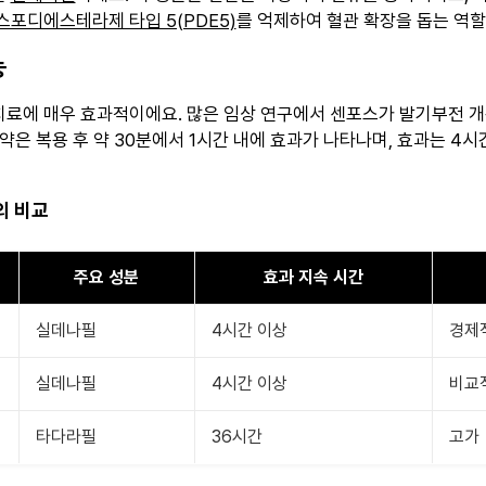
스포디에스테라제 타입 5(PDE5)
를 억제하여 혈관 확장을 돕는 역할
능
료에 매우 효과적이에요. 많은 임상 연구에서 센포스가 발기부전 
약은 복용 후 약 30분에서 1시간 내에 효과가 나타나며, 효과는 4시
의 비교
주요 성분
효과 지속 시간
실데나필
4시간 이상
경제
실데나필
4시간 이상
비교
타다라필
36시간
고가